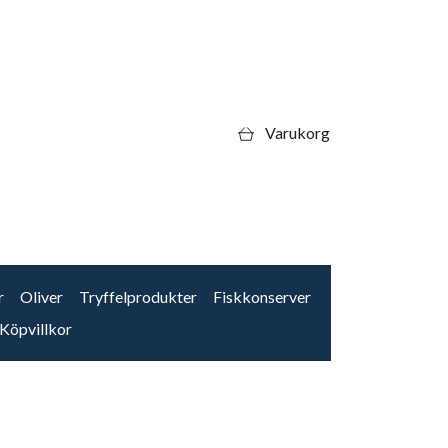
Varukorg
r
Oliver
Tryffelprodukter
Fiskkonserver
Köpvillkor