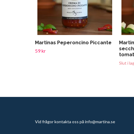
Martinas Peperoncino Piccante
Marti
secch
59 kr
tomat
Slut i la
Vid frågor kontakta oss på
info@martina.se