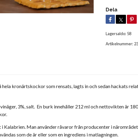
Dela
Lagersaldo:
58
Artikelnummer:
2
la kronärtskockor som rensats, lagts in och sedan hackats relativt 
inäger, 3%, salt. En burk innehåller 212 ml och nettovikten är 180
kor.
 Kalabrien. Man använder råvaror från producenter i närområdet och 
 användas som de är eller som en ingrediens i matlagningen.