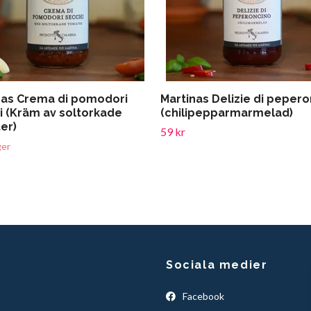
nas Crema di pomodori
Martinas Delizie di peper
i (Kräm av soltorkade
(chilipepparmarmelad)
er)
59 kr
ger
Sociala medier
Facebook