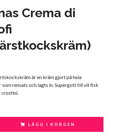
nas Crema di
ofi
ärstkockskräm)
rtskockskräm är en kräm gjort på hela
om rensats och lagts in. Supergott till vit fisk
 crostini.
LÄGG I KORGEN