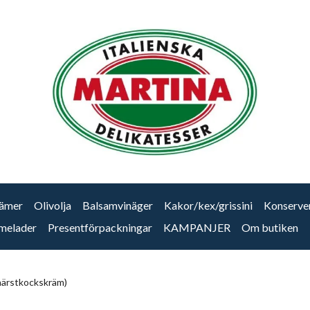
ämer
Olivolja
Balsamvinäger
Kakor/kex/grissini
Konserve
melader
Presentförpackningar
KAMPANJER
Om butiken
närstkockskräm)