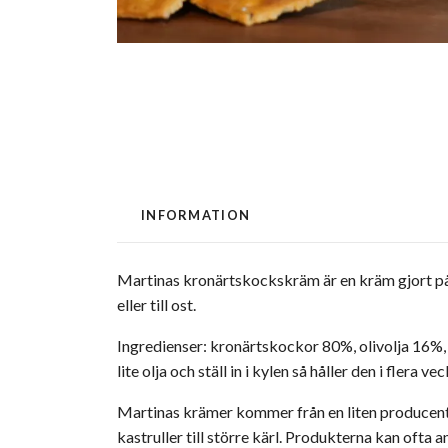
INFORMATION
Martinas kronärtskockskräm är en kräm gjort på he
eller till ost.
Ingredienser: kronärtskockor 80%, olivolja 16%, v
lite olja och ställ in i kylen så håller den i flera vec
Martinas krämer kommer från en liten producent i
kastruller till större kärl. Produkterna kan ofta