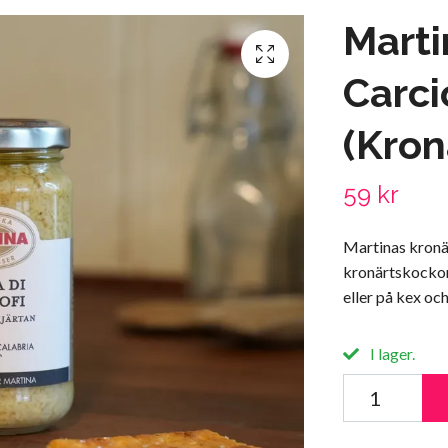
Marti
Carci
(Kron
59 kr
Martinas kronä
kronärtskockor s
eller på kex och
I lager.