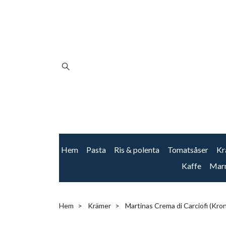
Hem
Pasta
Ris & polenta
Tomatsåser
Kr
Kaffe
Mar
Hem
Krämer
Martinas Crema di Carciofi (Kro