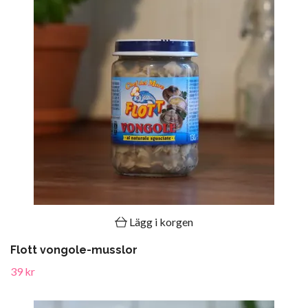
Lägg i korgen
Flott vongole-musslor
39 kr