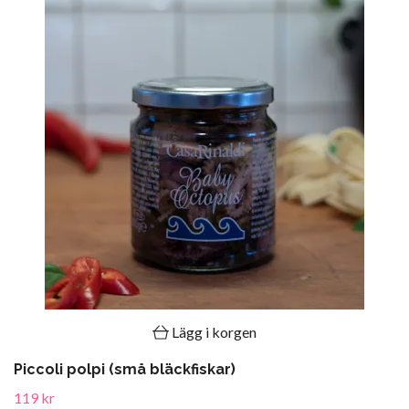
Lägg i korgen
Piccoli polpi (små bläckfiskar)
119 kr