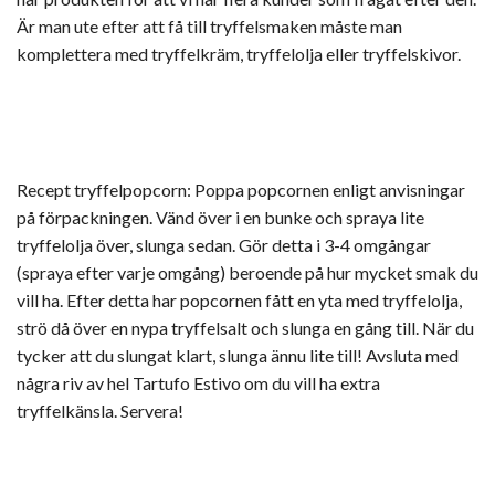
Är man ute efter att få till tryffelsmaken måste man
komplettera med tryffelkräm, tryffelolja eller tryffelskivor.
Recept tryffelpopcorn: Poppa popcornen enligt anvisningar
på förpackningen. Vänd över i en bunke och spraya lite
tryffelolja över, slunga sedan. Gör detta i 3-4 omgångar
(spraya efter varje omgång) beroende på hur mycket smak du
vill ha. Efter detta har popcornen fått en yta med tryffelolja,
strö då över en nypa tryffelsalt och slunga en gång till. När du
tycker att du slungat klart, slunga ännu lite till! Avsluta med
några riv av hel Tartufo Estivo om du vill ha extra
tryffelkänsla. Servera!