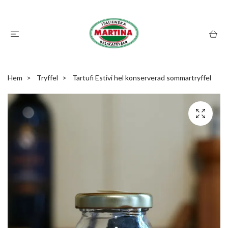
Hem
Tryffel
Tartufi Estivi hel konserverad sommartryffel