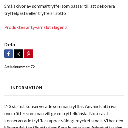
Små skivor av sommartryffel som passar till att dekorera
tryffelpasta eller tryffelsrisotto
Produkten är tyvärr slut i lager. :(
Dela
Artikelnummer:
72
INFORMATION
2-3 st små konserverade sommartryfflar. Används att riva
över rätter som man vill ge en tryffelkänsla. Notera att
konserverade tryfflar tappar väldigt mycket smak. Vi har den
här produkten för att vi har flera kunder som frågat efter den.