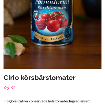
Cirio körsbärstomater
25 kr
Högkvalitativa konservade hela tomater.Ingredienser: