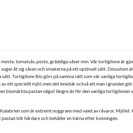
t mesta: tomatsås, pesto, gräddiga såser mm. Vår tortiglione är gj
 suger åt sig såsen och smakerna på ett optimalt sätt. Dessutom är
bra sätt. Tortiglione Bio görs på samma sätt som vår vanliga tortig
 av ett speciellt mjöl, men det innebär också att man i grunden gör 
en biomärkta pastan något längre än för den vanliga tortiglionen vil
 Kalabrien som är extremt noggrann med valet av råvaror. Mjölet k
pastan blir hårdare och behåller en kärna efter kokningen.