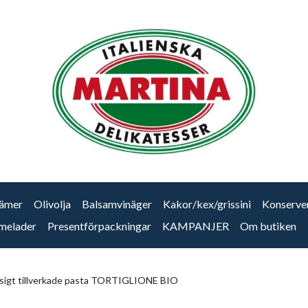
ämer
Olivolja
Balsamvinäger
Kakor/kex/grissini
Konserve
melader
Presentförpackningar
KAMPANJER
Om butiken
sigt tillverkade pasta TORTIGLIONE BIO