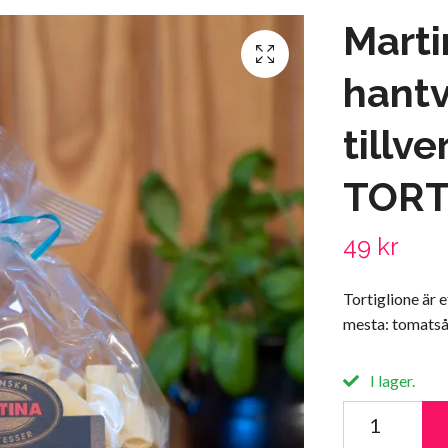
Marti
hant
tillv
TORT
49 kr
Tortiglione är 
mesta: tomatså
I lager.