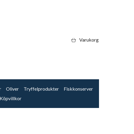
Varukorg
r
Oliver
Tryffelprodukter
Fiskkonserver
Köpvillkor