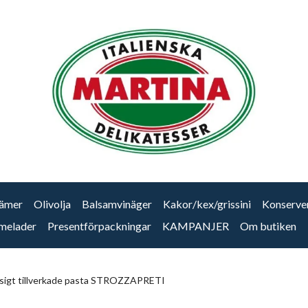
ämer
Olivolja
Balsamvinäger
Kakor/kex/grissini
Konserve
melader
Presentförpackningar
KAMPANJER
Om butiken
sigt tillverkade pasta STROZZAPRETI