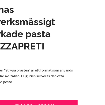
nas
verksmässigt
erkade pasta
ZZAPRETI
ler "strypa prästen" är ett format som används
elar av Italien. I Ligurien serveras den ofta
d pesto.