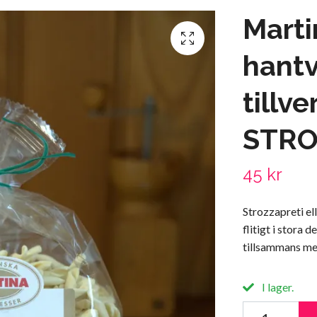
Marti
hant
tillv
STRO
45 kr
Strozzapreti el
flitigt i stora d
tillsammans me
I lager.