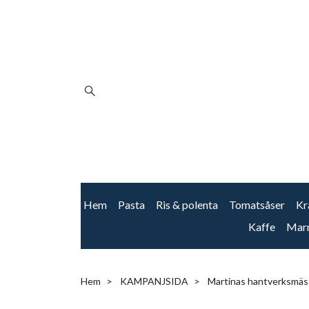
Hem
Pasta
Ris & polenta
Tomatsåser
Kr
Kaffe
Mar
Hem
KAMPANJSIDA
Martinas hantverksmäs