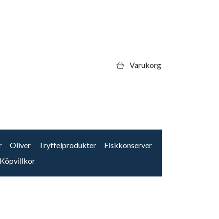
Varukorg
r
Oliver
Tryffelprodukter
Fiskkonserver
Köpvillkor