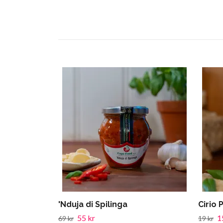
'Nduja di Spilinga
Cirio
55 kr
1
69 kr
19 kr