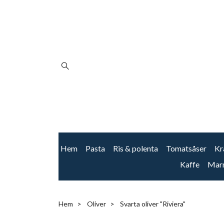
Hem
Pasta
Ris & polenta
Tomatsåser
Kr
Kaffe
Mar
Hem
Oliver
Svarta oliver "Riviera"