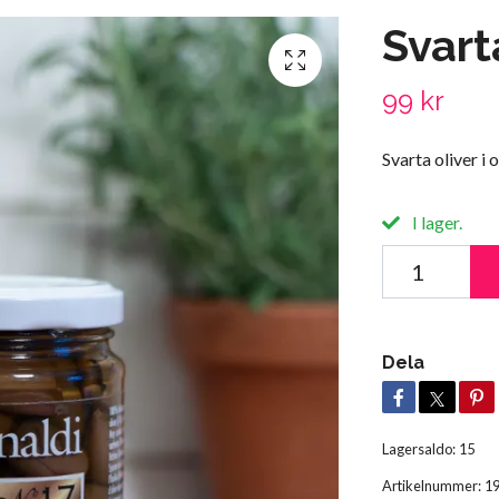
Svart
99 kr
Svarta oliver i o
I lager.
Dela
Lagersaldo:
15
Artikelnummer:
1