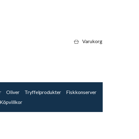
Varukorg
r
Oliver
Tryffelprodukter
Fiskkonserver
Köpvillkor