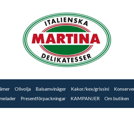
ämer
Olivolja
Balsamvinäger
Kakor/kex/grissini
Konserve
melader
Presentförpackningar
KAMPANJER
Om butiken